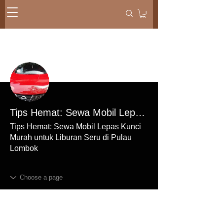
More actions
Message
Follow
Tips Hemat: Sewa Mobil Lepas Kunci Murah untuk Liburan Seru di Pulau Lombok
Tips Hemat: Sewa Mobil Lepas Kunci
Murah untuk Liburan Seru di Pulau
Lombok