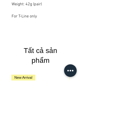
Weight: 42g (pair)
For T-Line only
Tất cả sản
phẩm
New Arrival
New Arrival