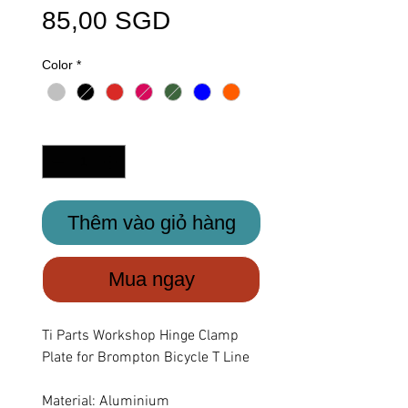
Giá
85,00 SGD
Color
*
Số lượng
*
Thêm vào giỏ hàng
Mua ngay
Ti Parts Workshop Hinge Clamp
Plate for Brompton Bicycle T Line
Material: Aluminium