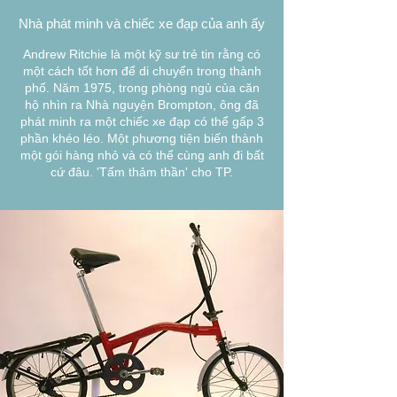
Nhà phát minh và chiếc xe đạp của anh ấy
Andrew Ritchie là một kỹ sư trẻ tin rằng có
một cách tốt hơn để di chuyển trong thành
phố. Năm 1975, trong phòng ngủ của căn
hộ nhìn ra Nhà nguyện Brompton, ông đã
phát minh ra một chiếc xe đạp có thể gấp 3
phần khéo léo. Một phương tiện biến thành
một gói hàng nhỏ và có thể cùng anh đi bất
cứ đâu. 'Tấm thảm thần' cho TP.