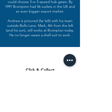
could choose 3 or 5-speed hub gears. By
1991 Brompton had 56 outlets in the UK and
an even bigger export market.
Andrew is pictured (far left) with his team
outside Bollo Lane. Mark, 4th from the left
(and his son), still works at Brompton today.
He no longer wears a shell suit to work.
Click & Collect
As soon as you receive our email
confirmation, your orders will be ready
for collection at our store within 2-3
business days.
Your bike will be pre-checked by our
expert team and ready to ride away.