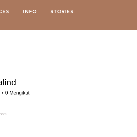
CES
INFO
STORIES
alind
d
0
Mengikuti
osts