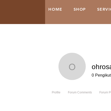
HOME
SHOP
SERVI
ohros
ohrosalin
0
Pengikut
Profile
Forum Comments
Forum P