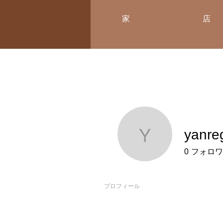
家
店
yanre
yanregi
0
フォロワ
プロフィール