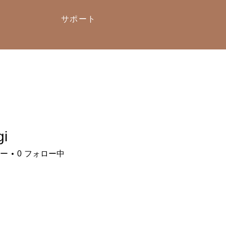
サポート
gi
ー
0
フォロー中
メ