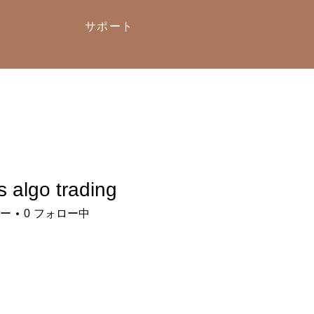
サポート
s algo trading
go trading
ー
0
フォロー中
メ