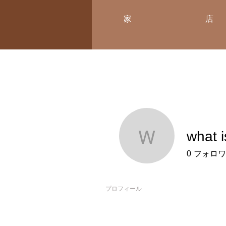
家
店
what i
what is al
0
フォロワ
プロフィール