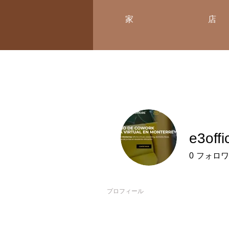
家
店
e3offi
0
フォロワ
プロフィール