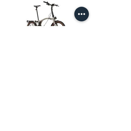
Brompton G Line - Traildust White
Brompton G Line - Adventure 
価格
SGD 4,950.00
プライバシーポリシー
利用規約
配送と返品について
© 2022 by ハッピーフクロウサイク
ル