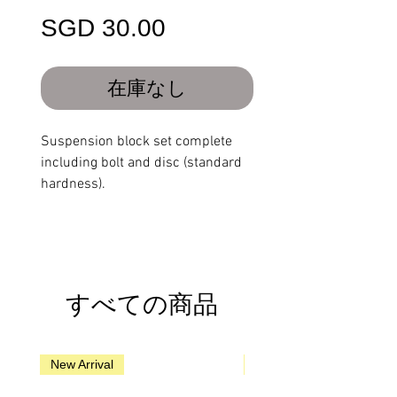
価
SGD 30.00
格
在庫なし
Suspension block set complete
including bolt and disc (standard
hardness).
すべての商品
New Arrival
New Arrival