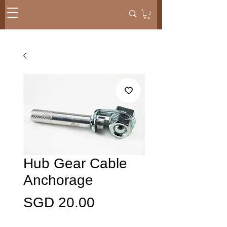
Hub Gear Cable
Anchorage
価
SGD 20.00
格