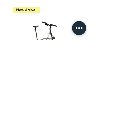
New Arrival
New Arrival
Brompton G Line - Traildust White
Brompton G Line - Adventure 
価格
SGD 4,950.00
プライバシーポリシー
利用規約