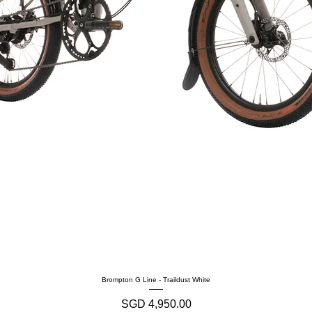
Brompton G Line - Traildust White
価格
SGD 4,950.00