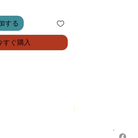
加する
今すぐ購入
New Arrival