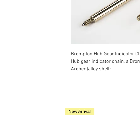
Brompton Hub Gear Indicator C
Hub gear indicator chain, a Br
Archer (alloy shell).
New Arrival