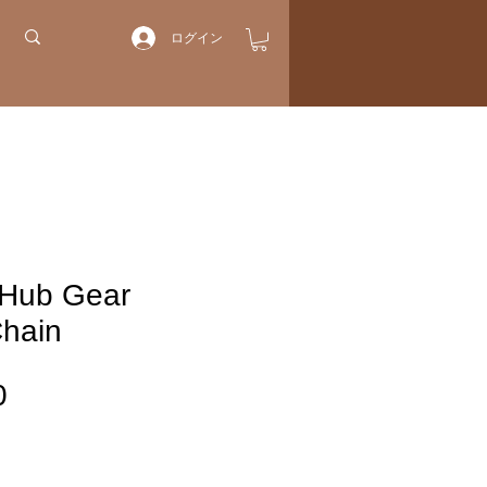
ログイン
 Hub Gear
Chain
価
0
格