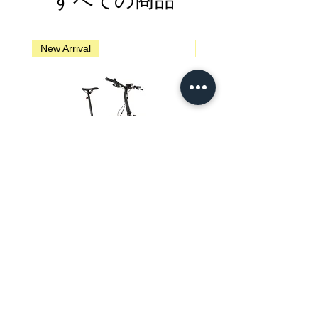
すべての商品
New Arrival
New Arrival
Brompton G Line - Traildust White
Brompton G Line - Adventure 
価格
SGD 4,950.00
プライバシーポリシー