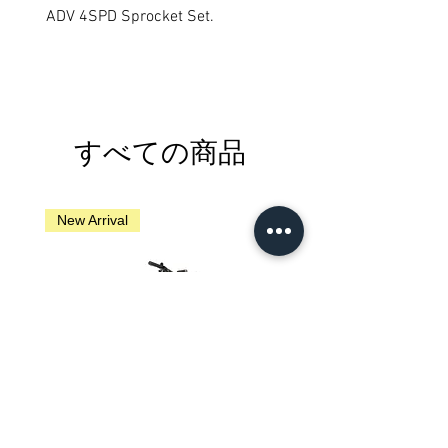
ADV 4SPD Sprocket Set.
すべての商品
New Arrival
New Arrival