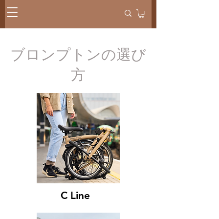
ブロンプトンの選び
方
C Line