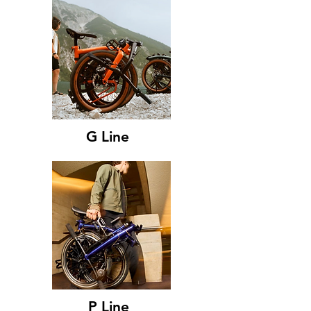
G Line
P Line