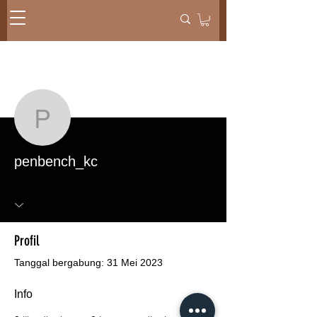
Tindakan Lainnya
Pesan
Ikuti
penbench_kc
penbench_kc
Profil
Tanggal bergabung: 31 Mei 2023
Info