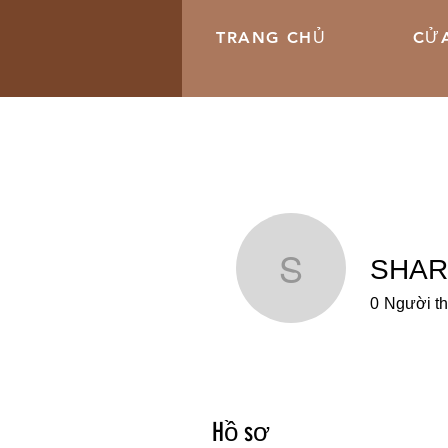
TRANG CHỦ
CỬA
SHAR
SHARON
0
Người th
Hồ sơ
Hồ sơ