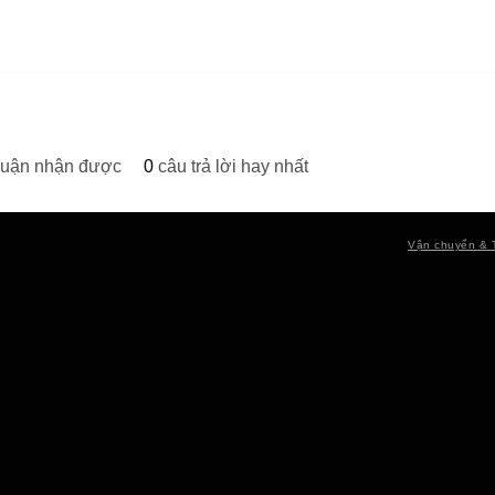
 luận nhận được
0
câu trả lời hay nhất
Vận chuyển & 