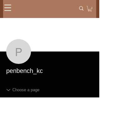
ขั้นตอนดำเนินการอื่นๆ
ข้อความ
ติดตาม
penbench_kc
penbench_kc