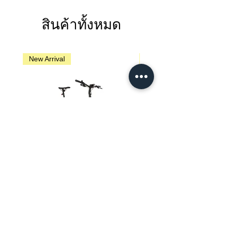
สินค้าทั้งหมด
New Arrival
New Arrival
Brompton G Line - Traildust White
Brompton G Line - Adventure 
ราคา
SGD 4,950.00