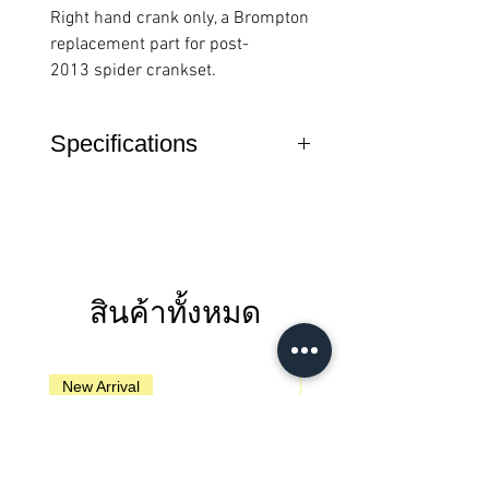
Right hand crank only, a Brompton
replacement part for post-
2013 spider crankset.
Specifications
Weight
321g
Length
170mm
Details
Right hand crank
สินค้าทั้งหมด
spider
New Arrival
New Arrival