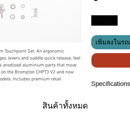
จำนวน
*
เพิ่มลงในรถ
m Touchpoint Set. An ergonomic
es, levers and saddle quick release, feel
ck anodised aluminium parts that move
een on the Brompton CHPT3 V2 and now
odels. Includes premium retail
Specification
สินค้าทั้งหมด
Material