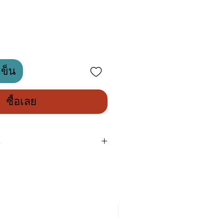
เข็น
ซื้อเลย
s
Engineered in
lightweight CNC
Machined Aluminium
New Arrival