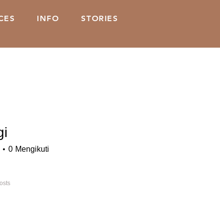
CES
INFO
STORIES
gi
0
Mengikuti
osts