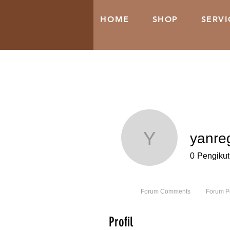
HOME
SHOP
SERVI
yanre
yanregi
0
Pengikut
Profile
Forum Comments
Forum P
Profil