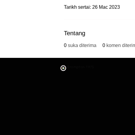
Tarikh sertai: 26 Mac 2023
Tentang
0
suka diterima
0
komen diteri
​Brompton 1975