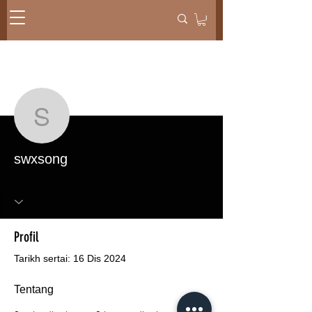
Lebih tindakan
Mesej
Ikut
swxsong
swxsong
Profil
Tarikh sertai: 16 Dis 2024
Tentang