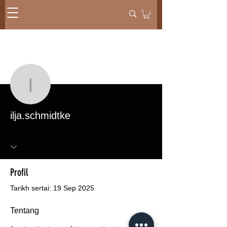
Lebih tindakan
Mesej
Ikut
ilja.schmidtke
ilja.schmidtke
Profil
Tarikh sertai: 19 Sep 2025
Tentang