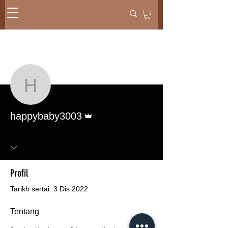
Lebih tindakan
Mesej
Ikut
happybaby3003
Pentadbir
happybaby3003
Profil
Tarikh sertai: 3 Dis 2022
Tentang