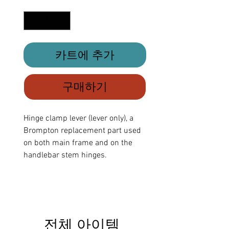
수량
*
카트에 추가
구매하기
Hinge clamp lever (lever only), a
Brompton replacement part used
on both main frame and on the
handlebar stem hinges.
전체 아이템