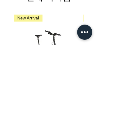
New Arrival
New Arrival
Brompton G Line - Traildust White
Brompton G Line - Adventure 
가격
SGD 4,950.00
개인 정보 정책