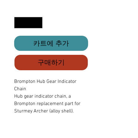
격
수량
*
카트에 추가
구매하기
Brompton Hub Gear Indicator
Chain
Hub gear indicator chain, a
Brompton replacement part for
Sturmey Archer (alloy shell).