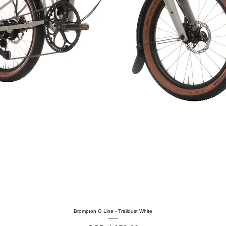
Brompton G Line - Traildust White