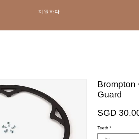
지원하다
Brompton 
Guard
SGD 30.0
Teeth
*