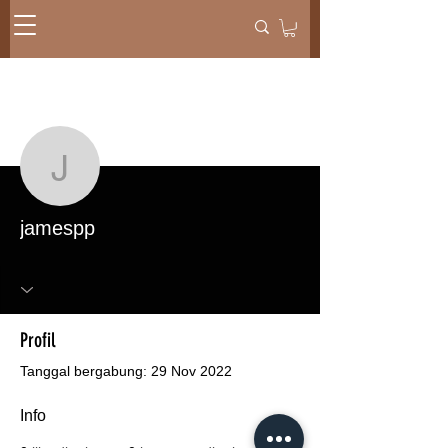
Tindakan Lainnya
Pesan
Ikuti
jamespp
jamespp
Profil
Tanggal bergabung: 29 Nov 2022
Info