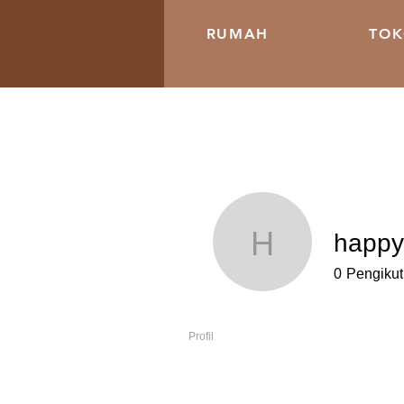
RUMAH
TO
happ
happybab
0
Pengikut
Profil