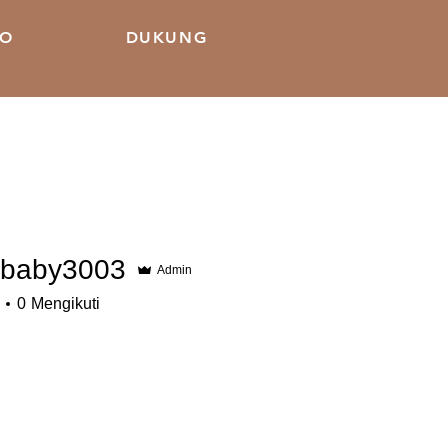
KO
DUKUNG
ybaby3003
Admin
y3003
0
Mengikuti